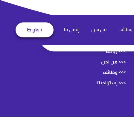
وظائف
من نحن
إتصل بنا
English
>>> زبائننا
>>> من نحن
>>> وظائف
>>> إستراتجيتنا