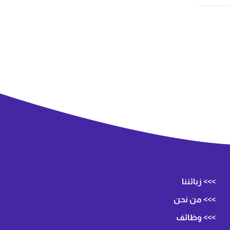
>>> زبائننا
>>> من نحن
>>> وظائف