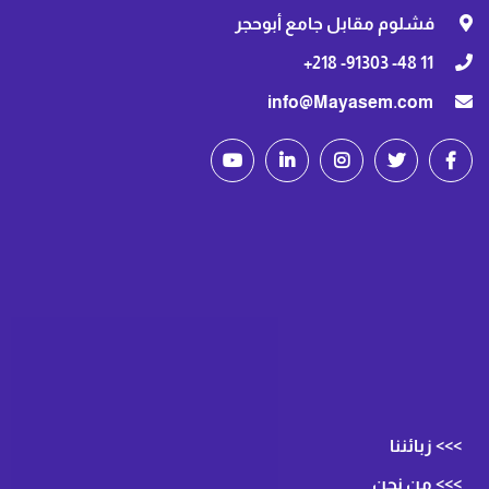
فشلوم مقابل جامع أبوحجر
11 48- 91303- 218+
info@Mayasem.com
>>> زبائننا
>>> من نحن